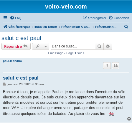
volto-velo.com
FAQ
S’enregistrer
Connexion
R
Vélo électrique
Index du forum
Présentation & activités autour du vélo
Présentation des membres
e
salut c est paul
c
Rechercher
Recherche 
Répondre
h
1 message • Page
1
sur
1
e
paul.leandri4
r
c
h
salut c est paul
e
M
jeu. avr. 23, 2026 6:33 am
e
r
s
Bonjour à tous, je m’appelle Paul et je me lance dans l’aventure du vélo
s
électrique depuis peu. Je suis curieux d’en apprendre davantage sur les
a
g
différents modèles et surtout sur l’entretien pour profiter pleinement de
e
mon VAE. J’espère échanger avec vous, partager des conseils et peut-
être aussi quelques idées de balades. Au plaisir de vous lire !