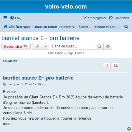
volto-velo.com
FAQ
S’enregistrer
Connexion
R
Vélo électrique
Index du forum
Forum VTT électrique par marques (Giant, Lapierre, Specialized...)
Forum VTTAE Giant électrique
e
barrilet stance E+ pro batterie
c
Rechercher
Recherche 
Répondre
h
1 message • Page
1
sur
1
e
squaleton
r
c
h
barrilet stance E+ pro batterie
e
M
mar. juin 02, 2026 12:36 pm
e
r
s
Bonjour,
s
Je possède un Giant Stance E+ Pro 2025 équipé du verrou de batterie
a
g
d'origine Torx 25 (Limiteur).
e
Je souhaite commander un kit de conversion pour passer sur un
verrouillage à clé.
Pourriez vous m'aider à trouver a trouver la refernce.
merci