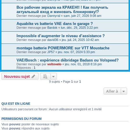
Все рабочие зеркала на КРАКЕН!! ! Как получить
актуальный вход и миновать блокировку!?
Dernier message par
Dannyral
«
sam. juin 27, 2026 9:08 am
Aquabike vs batterie VAE dans le garage ?
Dernier message par
Bardok
«
lun. déc. 29, 2025 3:22 pm
Impossible d’augmenter le niveau d’assistance ?
Dernier message par
david36
«
jeu. juil. 24, 2025 10:42 am
montage batterie POWERMORE sur VTT Moustache
Dernier message par
JP57
«
jeu. nov. 07, 2024 5:33 pm
VAE/Bosch : expérience débridage Badass ou Volspeed?
Dernier message par
voltovelo
«
jeu. nov. 01, 2018 8:16 pm
Réponses :
1
Nouveau sujet
9 sujets • Page
1
sur
1
Aller à
QUI EST EN LIGNE
Utilisateurs parcourant ce forum : Aucun utilisateur enregistré et 1 invité
PERMISSIONS DU FORUM
Vous
pouvez
poster de nouveaux sujets
Vous
pouvez
répondre aux sujets