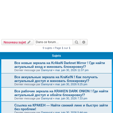
Rechercher
Recherche avanc
Nouveau sujet
9 sujets • Page
1
sur
1
Sujets
Все новые зеркала на KrAkeN Darknet Mirror ! Где найти
актуальный вход и миновать блокировку!?
Dernier message par
Dannyral
«
mar. juin 30, 2026 11:07 pm
Все акиуальные зеркала на KraKe!N ! Как получить
актуальный доступ и миновать блокировку!?
Dernier message par
Dannyral
«
mar. juin 30, 2026 9:25 pm
Все рабочие зеркала на KRAKEN DARK ONION ! Где найти
актуальный доступ и обойти блокировку!?
Dernier message par
Dannyral
«
mar. juin 30, 2026 7:33 pm
Ссылка на КРАКЕН — Найти свежий линк и быстро зайти
без проблем!
Dernier message par
Dannyral
«
mar. juin 30, 2026 5:44 pm