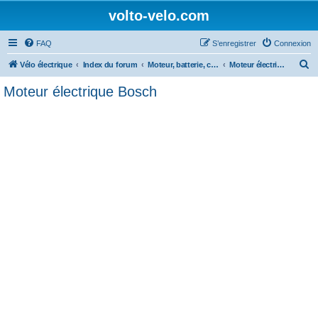
volto-velo.com
FAQ
S’enregistrer
Connexion
R
Vélo électrique
Index du forum
Moteur, batterie, composants et entretien du vélo électrique
Moteur électrique Bosch
e
Moteur électrique Bosch
c
h
e
r
c
h
e
r